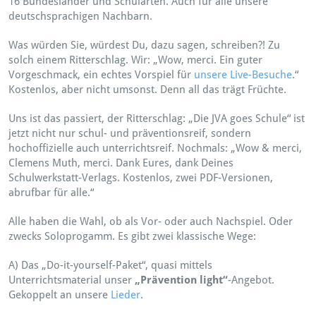
16 Bundesländer und Schularten. Auch für alle unsere
deutschsprachigen Nachbarn.
Was würden Sie, würdest Du, dazu sagen, schreiben?! Zu
solch einem Ritterschlag. Wir: „Wow, merci. Ein guter
Vorgeschmack, ein echtes Vorspiel für
unsere Live-Besuche
.“
Kostenlos, aber nicht umsonst. Denn all das trägt Früchte.
Uns ist das passiert, der Ritterschlag: „Die JVA goes Schule“ ist
jetzt nicht nur schul- und präventionsreif, sondern
hochoffizielle auch unterrichtsreif. Nochmals: „Wow & merci,
Clemens Muth, merci. Dank Eures, dank Deines
Schulwerkstatt-Verlags. Kostenlos, zwei PDF-Versionen,
abrufbar für alle.“
Alle haben die Wahl, ob als Vor- oder auch Nachspiel. Oder
zwecks Soloprogamm. Es gibt zwei klassische Wege:
A) Das „Do-it-yourself-Paket“, quasi mittels
Unterrichtsmaterial unser
„Prävention light“
-Angebot.
Gekoppelt an unsere
Lieder
.