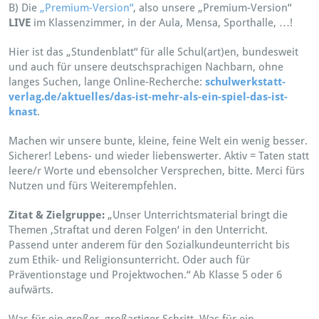
B) Die
„Premium-Version“
, also unsere „Premium-Version“
LIVE
im Klassenzimmer, in der Aula, Mensa, Sporthalle, …!
Hier ist das „Stundenblatt“ für alle Schul(art)en, bundesweit
und auch für unsere deutschsprachigen Nachbarn, ohne
langes Suchen, lange Online-Recherche:
schulwerkstatt-
verlag.de/aktuelles/das-ist-mehr-als-ein-spiel-das-ist-
knast
.
Machen wir unsere bunte, kleine, feine Welt ein wenig besser.
Sicherer! Lebens- und wieder liebenswerter. Aktiv = Taten statt
leere/r Worte und ebensolcher Versprechen, bitte. Merci fürs
Nutzen und fürs Weiterempfehlen.
Zitat & Zielgruppe:
„Unser Unterrichtsmaterial bringt die
Themen ‚Straftat und deren Folgen‘ in den Unterricht.
Passend unter anderem für den Sozialkundeunterricht bis
zum Ethik- und Religionsunterricht. Oder auch für
Präventionstage und Projektwochen.“ Ab Klasse 5 oder 6
aufwärts.
Was für ein großer, großartiger Schritt. Was für ein