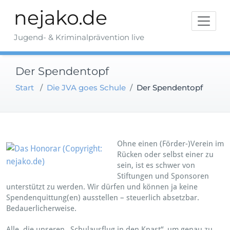
Zum
nejako.de
Inhalt
springen
Jugend- & Kriminalprävention live
Der Spendentopf
Start
/
Die JVA goes Schule
/
Der Spendentopf
Ohne einen (Förder-)Verein im
Rücken oder selbst einer zu
sein, ist es schwer von
Stiftungen und Sponsoren
unterstützt zu werden. Wir dürfen und können ja keine
Spendenquittung(en) ausstellen – steuerlich absetzbar.
Bedauerlicherweise.
Alle, die unseren „Schulausflug in den Knast“, um genau zu